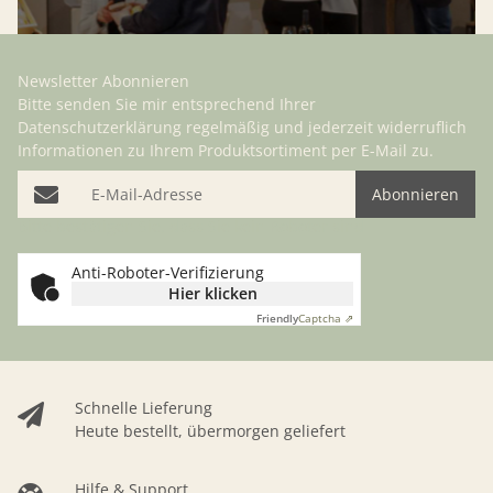
Newsletter Abonnieren
Bitte senden Sie mir entsprechend Ihrer
Datenschutzerklärung
regelmäßig und jederzeit widerruflich
Informationen zu Ihrem Produktsortiment per E-Mail zu.
E-Mail-Adresse
Abonnieren
Bitte bestätigen Sie, dass Sie kein Roboter sind
Anti-Roboter-Verifizierung
Hier klicken
Friendly
Captcha ⇗
Schnelle Lieferung
Heute bestellt, übermorgen geliefert
Hilfe & Support