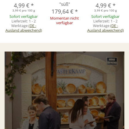
"süß"
4,99 €
*
4,99 €
*
179,64 €
*
3,99 € pro 100 g
3,99 € pro 100 g
Sofort verfügbar
Sofort verfügbar
Momentan nicht
Lieferzeit:
1 - 2
Lieferzeit:
1 - 2
verfügbar
Werktage
(DE -
Werktage
(DE -
Ausland abweichend)
Ausland abweichend)