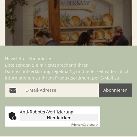
Newsletter Abonnieren
Bitte senden Sie mir entsprechend Ihrer
Datenschutzerklärung
regelmäßig und jederzeit widerruflich
Informationen zu Ihrem Produktsortiment per E-Mail zu.
E-Mail-Adresse
Abonnieren
Bitte bestätigen Sie, dass Sie kein Roboter sind
Anti-Roboter-Verifizierung
Hier klicken
Friendly
Captcha ⇗