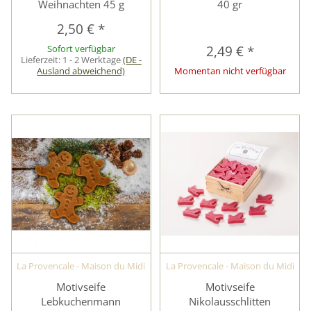
Weihnachten 45 g
40 gr
2,50 €
*
Sofort verfügbar
2,49 €
*
Lieferzeit:
1 - 2 Werktage
(DE -
Ausland abweichend)
Momentan nicht verfügbar
La Provencale - Maison du Midi
La Provencale - Maison du Midi
Motivseife
Motivseife
Lebkuchenmann
Nikolausschlitten