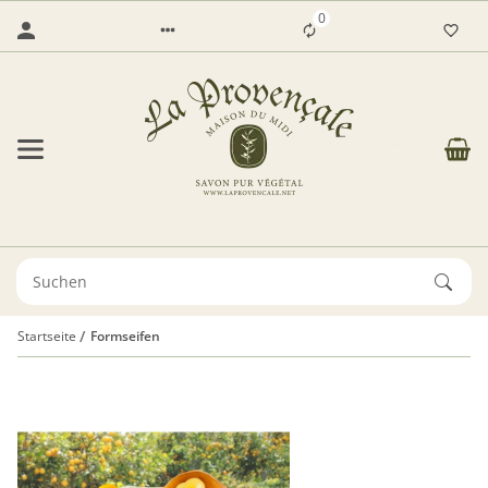
0
Startseite
Formseifen