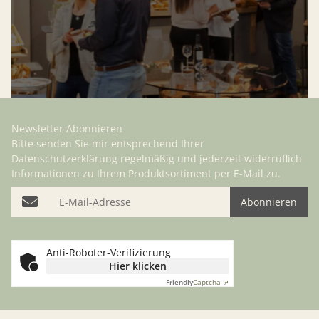
Newsletter Abonnieren
Bitte senden Sie mir entsprechend Ihrer
Datenschutzerklärung
regelmäßig und jederzeit widerruflich
Informationen zu Ihrem Produktsortiment per E-Mail zu.
E-Mail-Adresse
Abonnieren
Bitte bestätigen Sie, dass Sie kein Roboter sind
Anti-Roboter-Verifizierung
Hier klicken
Friendly
Captcha ⇗