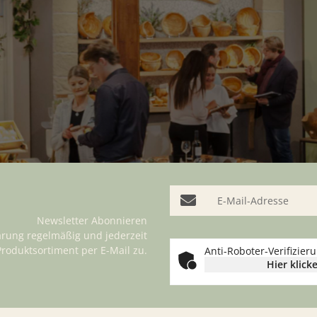
E-Mail-Adresse
Newsletter Abonnieren
ärung
regelmäßig und jederzeit
Produktsortiment per E-Mail zu.
Anti-Roboter-Verifizier
Hier klick