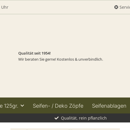
0 Uhr
Servi
Qualität seit 1954!
Wir beraten Sie gerne! Kostenlos & unverbindlich.
e 125gr.
Seifen- / Deko Zöpfe
Seifenablagen
Qualität, rein pflanzlich