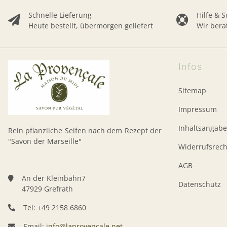
Schnelle Lieferung
Hilfe & 
Heute bestellt, übermorgen geliefert
Wir bera
Infos
Sitemap
Impressum
Inhaltsangab
Rein pflanzliche Seifen nach dem Rezept der
"Savon der Marseille"
Widerrufsrech
AGB
An der Kleinbahn7
Datenschutz
47929 Grefrath
Tel: +49 2158 6860
Email:
info@laprovencale.net