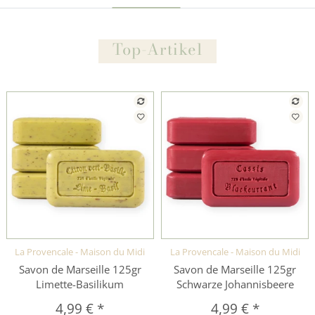
Top-Artikel
La Provencale - Maison du Midi
La Provencale - Maison du Midi
Schnellkauf
Schnellkauf
Savon de Marseille 125gr
Savon de Marseille 125gr
Limette-Basilikum
Schwarze Johannisbeere
4,99 €
*
4,99 €
*