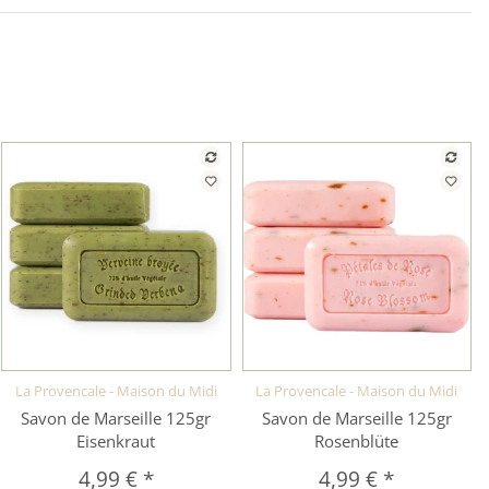
La Provencale - Maison du Midi
La Provencale - Maison du Midi
Schnellkauf
Schnellkauf
Savon de Marseille 125gr
Savon de Marseille 125gr
Eisenkraut
Rosenblüte
4,99 €
*
4,99 €
*