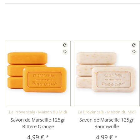
La Provencale - Maison du Midi
La Provencale - Maison du Midi
Schnellkauf
Schnellkauf
Savon de Marseille 125gr
Savon de Marseille 125gr
Bittere Orange
Baumwolle
4,99 €
*
4,99 €
*