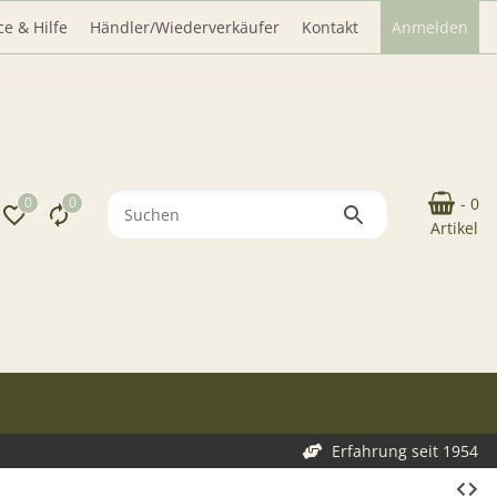
ce & Hilfe
Händler/Wiederverkäufer
Kontakt
Anmelden
0
0
- 0
Artikel
Erfahrung seit 1954