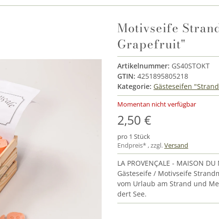
Motivseife Stran
Grapefruit"
Artikelnummer:
GS40STOKT
GTIN:
4251895805218
Kategorie:
Gästeseifen "Stran
Momentan nicht verfügbar
2,50 €
pro 1 Stück
Endpreis* , zzgl.
Versand
LA PROVENÇALE - MAISON DU 
Gästeseife / Motivseife Stran
vom Urlaub am Strand und Mee
dert See.