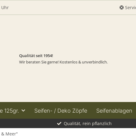
0 Uhr
Servi
Qualität seit 1954!
Wir beraten Sie gerne! Kostenlos & unverbindlich.
e 125gr.
Seifen- / Deko Zöpfe
Seifenablagen
Qualität, rein pflanzlich
d & Meer"