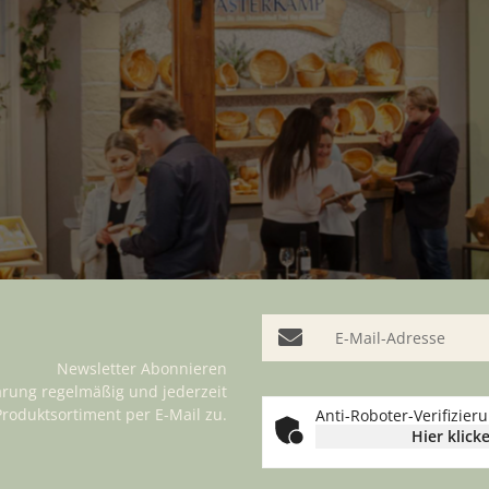
E-Mail-Adresse
Newsletter Abonnieren
ärung
regelmäßig und jederzeit
Produktsortiment per E-Mail zu.
Anti-Roboter-Verifizier
Hier klick