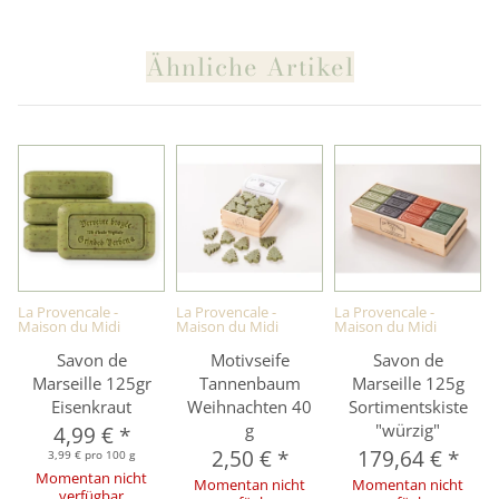
Ähnliche Artikel
La Provencale -
La Provencale -
La Provencale -
Maison du Midi
Maison du Midi
Maison du Midi
Savon de
Motivseife
Savon de
Marseille 125gr
Tannenbaum
Marseille 125g
Eisenkraut
Weihnachten 40
Sortimentskiste
g
"würzig"
4,99 €
*
2,50 €
*
179,64 €
*
3,99 € pro 100 g
Momentan nicht
Momentan nicht
Momentan nicht
verfügbar