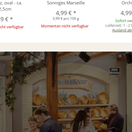
, oval - ca.
Sonniges Marseille
Orch
2,5cm
4,99 €
*
4,9
49 €
*
3,99 € pro 100 g
Sofort ve
Lieferzeit:
1 - 
Momentan nicht verfügbar
cht verfügbar
Ausland ab