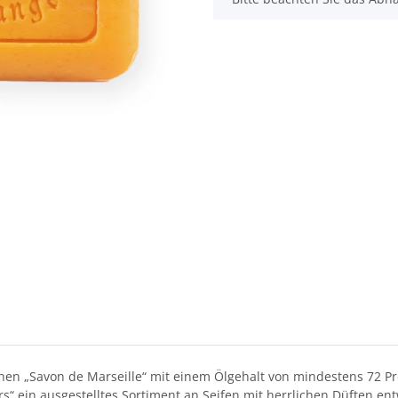
chen „Savon de Marseille“ mit einem Ölgehalt von mindestens 72 Pr
ein ausgestelltes Sortiment an Seifen mit herrlichen Düften entwic