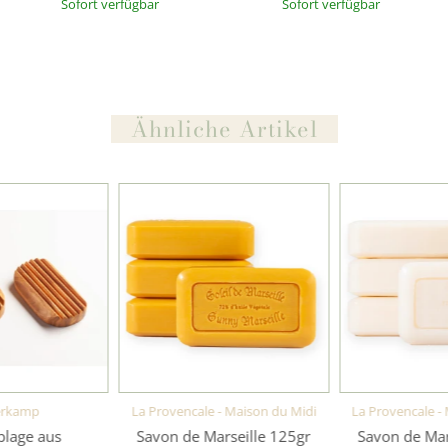
Sofort verfügbar
Sofort verfügbar
Ähnliche Artikel
erkamp
La Provencale - Maison du Midi
La Provencale -
blage aus
Savon de Marseille 125gr
Savon de Mar