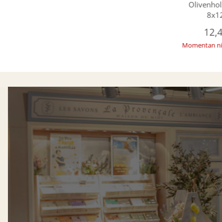
Olivenholz
8x1
12,
Momentan ni