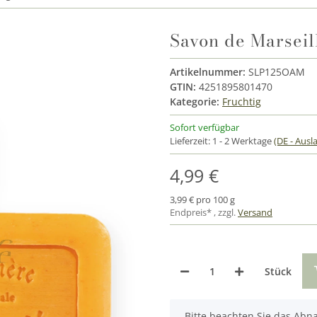
Savon de Marseil
Artikelnummer:
SLP125OAM
GTIN:
4251895801470
Kategorie:
Fruchtig
Sofort verfügbar
Lieferzeit:
1 - 2 Werktage
(DE - Aus
4,99 €
3,99 € pro 100 g
Endpreis* , zzgl.
Versand
Stück
x
Bitte beachten Sie das Abna