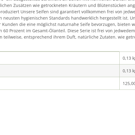
lichen Zusätzen wie getrockneten Kräutern und Blütenstücken ang
, produziert Unsere Seifen sind garantiert vollkommen frei von je
n neusten hygienischen Standards handwerklich hergestellt ist. Uns
ür Kunden die eine möglichst naturnahe Seife bevorzugen, bieten w
von 60 Prozent im Gesamt-Ölanteil. Diese Serie ist frei von jedwede
teilweise, entsprechend ihrem Duft, natürliche Zutaten. wie getro
.
0,13 k
0,13
k
125,0