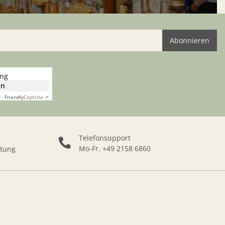
Abonnieren
Bitte bestätigen Sie, dass Sie kein Roboter sind
ung
en
Friendly
Captcha ⇗
Telefonsupport
Mo-Fr. +49 2158 6860
ttung