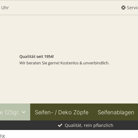
0 Uhr
Servi
Qualität seit 1954!
Wir beraten Sie gerne! Kostenlos & unverbindlich.
e 125gr.
Seifen- / Deko Zöpfe
Seifenablagen
Qualität, rein pflanzlich
tig