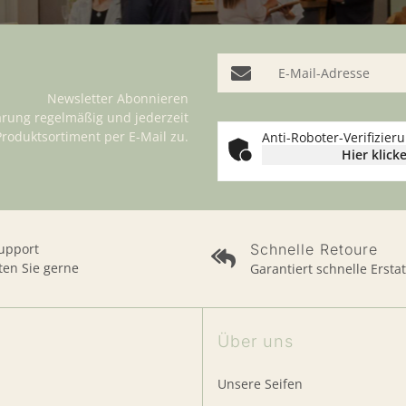
E-Mail-Adresse
Newsletter Abonnieren
ärung
regelmäßig und jederzeit
Produktsortiment per E-Mail zu.
Anti-Roboter-Verifizier
Hier klick
Support
Schnelle Retoure
ten Sie gerne
Garantiert schnelle Ersta
Über uns
Unsere Seifen