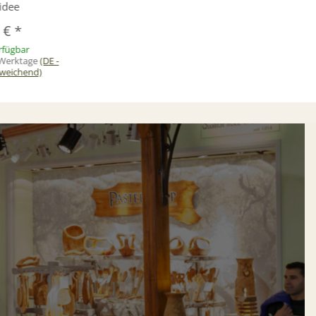
idee
9 €
*
rfügbar
2 Werktage
(DE -
weichend)